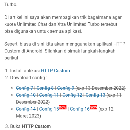
Turbo.
Di artikel ini saya akan membagikan trik bagaimana agar
kuota Unlimited Chat dan Xtra Unlimited Turbo tersebut
bisa digunakan untuk semua aplikasi.
Seperti biasa di sini kita akan menggunakan aplikasi HTTP
Custom di Android. Silahkan disimak langkah-langkah
berikut :
Install aplikasi
HTTP Custom
Download config :
Config 7
|
Config 8
|
Config 9
(exp 13 Desember 2022)
Config 10
|
Config 11
|
Config 12
|
Config 13
(exp 11
Desember 2022)
new
new
Config 14
|
Config 15
|
Config 16
(exp 12
Maret 2023)
Buka
HTTP Custom