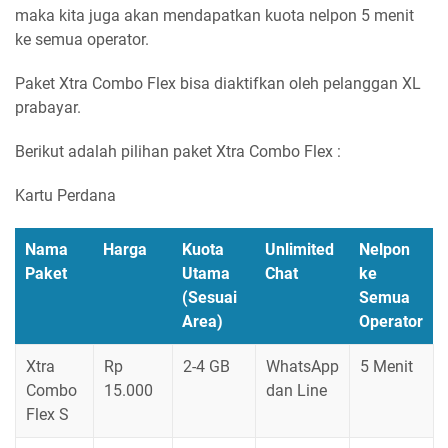
maka kita juga akan mendapatkan kuota nelpon 5 menit
ke semua operator.
Paket Xtra Combo Flex bisa diaktifkan oleh pelanggan XL
prabayar.
Berikut adalah pilihan paket Xtra Combo Flex :
Kartu Perdana
Nama
Harga
Kuota
Unlimited
Nelpon
Paket
Utama
Chat
ke
(Sesuai
Semua
Area)
Operator
Xtra
Rp
2-4 GB
WhatsApp
5 Menit
Combo
15.000
dan Line
Flex S