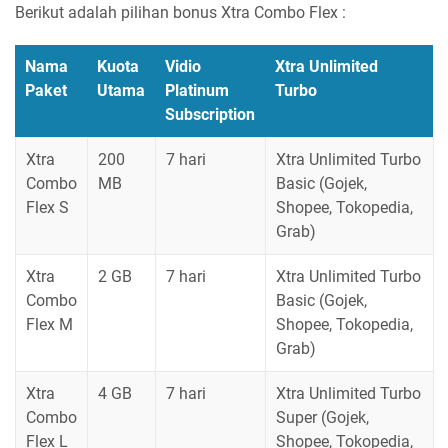
Berikut adalah pilihan bonus Xtra Combo Flex :
Nama
Kuota
Vidio
Xtra Unlimited
Paket
Utama
Platinum
Turbo
Subscription
Xtra
200
7 hari
Xtra Unlimited Turbo
Combo
MB
Basic (Gojek,
Flex S
Shopee, Tokopedia,
Grab)
Xtra
2 GB
7 hari
Xtra Unlimited Turbo
Combo
Basic (Gojek,
Flex M
Shopee, Tokopedia,
Grab)
Xtra
4 GB
7 hari
Xtra Unlimited Turbo
Combo
Super (Gojek,
Flex L
Shopee, Tokopedia,