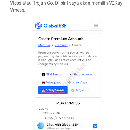
Vless atau Trojan Go. Di sini saya akan memilih V2Ray
Vmess.