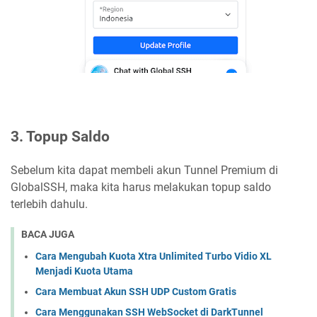
3. Topup Saldo
Sebelum kita dapat membeli akun Tunnel Premium di
GlobalSSH, maka kita harus melakukan topup saldo
terlebih dahulu.
BACA JUGA
Cara Mengubah Kuota Xtra Unlimited Turbo Vidio XL
Menjadi Kuota Utama
Cara Membuat Akun SSH UDP Custom Gratis
Cara Menggunakan SSH WebSocket di DarkTunnel