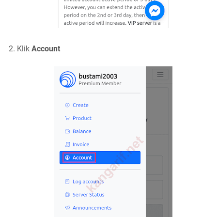
Klik
Account