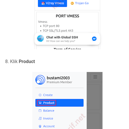
Klik
Product