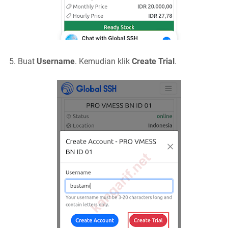
Buat
Username
. Kemudian klik
Create Trial
.