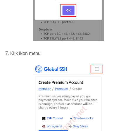
Klik ikon menu