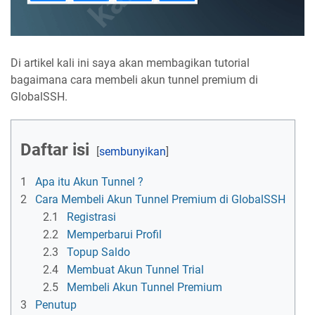
Di artikel kali ini saya akan membagikan tutorial
bagaimana cara membeli akun tunnel premium di
GlobalSSH.
Daftar isi
1
Apa itu Akun Tunnel ?
2
Cara Membeli Akun Tunnel Premium di GlobalSSH
2.1
Registrasi
2.2
Memperbarui Profil
2.3
Topup Saldo
2.4
Membuat Akun Tunnel Trial
2.5
Membeli Akun Tunnel Premium
3
Penutup