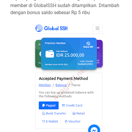
member di GlobalSSH sudah ditampilkan. Ditambah
dengan bonus saldo sebesar Rp 5 ribu