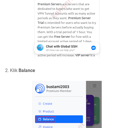
Klik
Balance