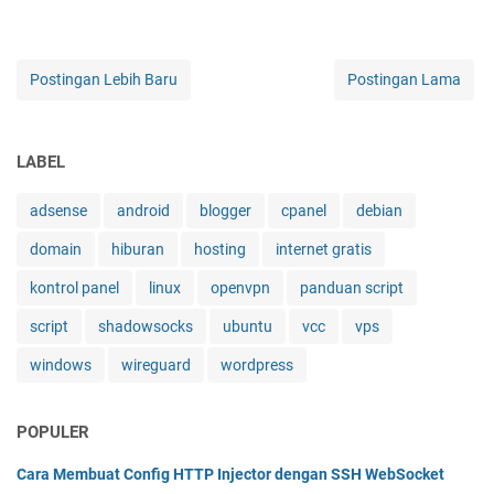
Postingan Lebih Baru
Postingan Lama
LABEL
adsense
android
blogger
cpanel
debian
domain
hiburan
hosting
internet gratis
kontrol panel
linux
openvpn
panduan script
script
shadowsocks
ubuntu
vcc
vps
windows
wireguard
wordpress
POPULER
Cara Membuat Config HTTP Injector dengan SSH WebSocket