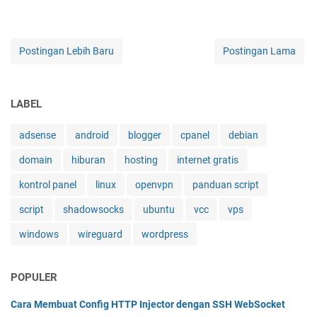
Postingan Lebih Baru
Postingan Lama
LABEL
adsense
android
blogger
cpanel
debian
domain
hiburan
hosting
internet gratis
kontrol panel
linux
openvpn
panduan script
script
shadowsocks
ubuntu
vcc
vps
windows
wireguard
wordpress
POPULER
Cara Membuat Config HTTP Injector dengan SSH WebSocket