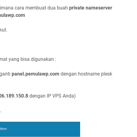
gaimana cara membuat dua buah
private nameserver
mulawp.com
kut.
amat yang bisa digunakan :
ganti
panel.pemulawp.com
dengan hostname plesk
06.189.150.8
dengan IP VPS Anda)
.