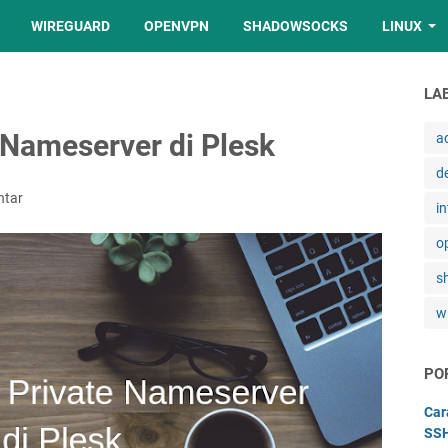
WIREGUARD
OPENVPN
SHADOWSOCKS
LINUX
LA
 Nameserver di Plesk
a
d
ntar
in
o
s
w
PO
Car
SSH