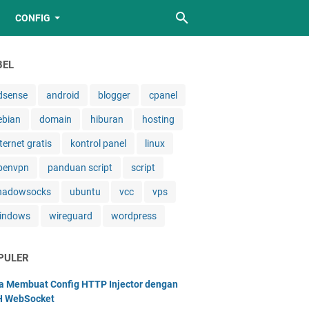
CONFIG
BEL
dsense
android
blogger
cpanel
ebian
domain
hiburan
hosting
ternet gratis
kontrol panel
linux
penvpn
panduan script
script
hadowsocks
ubuntu
vcc
vps
indows
wireguard
wordpress
PULER
a Membuat Config HTTP Injector dengan
 WebSocket