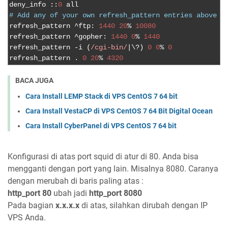
deny_info 
::
0
# Add any of your own refresh_pattern entries above t
refresh_pattern 
^
ftp
:
1440
20
%
10080
refresh_pattern 
^
gopher
:
1440
0
%
1440
refresh_pattern 
-
i 
(
/cgi-bin/
|
\?
)
0
0
%
0
refresh_pattern 
.
0
20
%
4320
BACA JUGA
Cara Install LEMP Stack di VPS CentOS 7 64 bit
Cara Install VestaCP di VPS CentOS 7 64 Bit Digital Ocean
Cara Install CyberPanel di VPS CentOS 7 64 bit
Konfigurasi di atas port squid di atur di 80. Anda bisa
mengganti dengan port yang lain. Misalnya 8080. Caranya
dengan merubah di baris paling atas :
http_port 80
ubah jadi
http_port 8080
Pada bagian
x.x.x.x
di atas, silahkan dirubah dengan IP
VPS Anda.