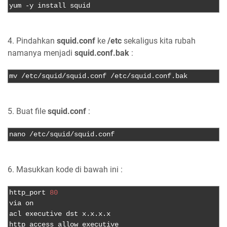
yum 
-
y install squid
4. Pindahkan
squid.conf
ke
/etc
sekaligus kita rubah
namanya menjadi
squid.conf.bak
:
mv 
/
etc
/
squid
/
squid
.
conf 
/
etc
/
squid
.
conf
.
bak
5. Buat file
squid.conf
:
nano 
/
etc
/
squid
/
squid
.
conf
6. Masukkan kode di bawah ini :
http_port 
80
via on

acl executive dst x
.
x
.
x
.
x
