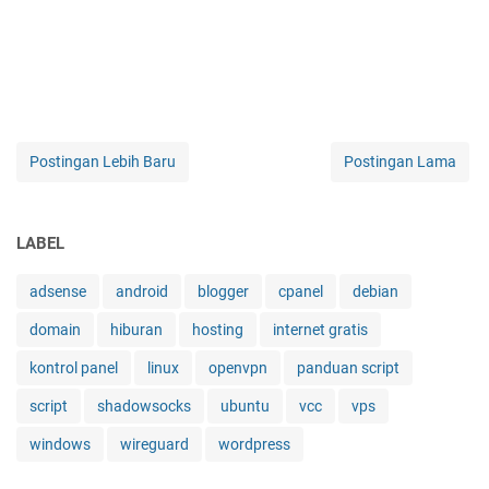
Postingan Lebih Baru
Postingan Lama
LABEL
adsense
android
blogger
cpanel
debian
domain
hiburan
hosting
internet gratis
kontrol panel
linux
openvpn
panduan script
script
shadowsocks
ubuntu
vcc
vps
windows
wireguard
wordpress