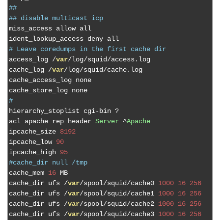
##
## disable multicast icp
miss_access allow all

# Leave coredumps in the first cache dir
access_log 
/
var
/
log
/
squid
/
access
.
log

cache_log 
/
var
/
log
/
squid
/
cache
.
log

cache_access_log none

#
hierarchy_stoplist cgi
-
bin 
?
acl apache rep_header 
Server
^
Apache
ipcache_size 
8192
ipcache_low 
90
ipcache_high 
95
#cache_dir null /tmp
cache_mem 
16
 MB

cache_dir ufs 
/
var
/
spool
/
squid
/
cache0 
1000
16
256
cache_dir ufs 
/
var
/
spool
/
squid
/
cache1 
1000
16
256
cache_dir ufs 
/
var
/
spool
/
squid
/
cache2 
1000
16
256
cache_dir ufs 
/
var
/
spool
/
squid
/
cache3 
1000
16
256