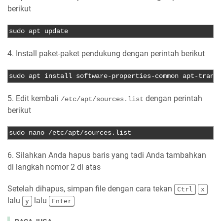
berikut
sudo apt update
4. Install paket-paket pendukung dengan perintah berikut
sudo apt install software
-
properties
-
common apt
-
trans
5. Edit kembali
dengan perintah
/etc/apt/sources.list
berikut
sudo nano 
/
etc
/
apt
/
sources
.
list
6. Silahkan Anda hapus baris yang tadi Anda tambahkan
di langkah nomor 2 di atas
Setelah dihapus, simpan file dengan cara tekan
Ctrl
x
lalu
lalu
y
Enter