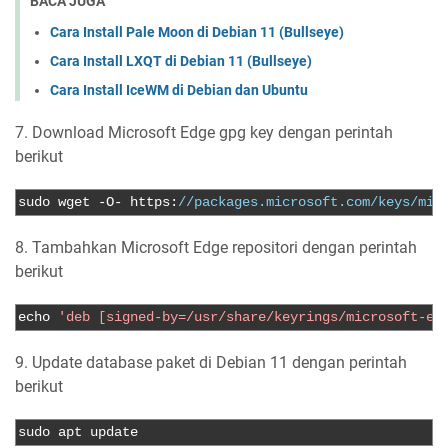
BACA JUGA
Cara Install Pale Moon di Debian 11 (Bullseye)
Cara Install LXQT di Debian 11 (Bullseye)
Cara Install IceWM di Debian dan Ubuntu
7. Download Microsoft Edge gpg key dengan perintah
berikut
sudo wget 
-
O
-
 https
:
//packages.microsoft.com/keys/mic
8. Tambahkan Microsoft Edge repositori dengan perintah
berikut
echo 
'deb [signed-by=/usr/share/keyrings/microsoft-ed
9. Update database paket di Debian 11 dengan perintah
berikut
sudo apt update