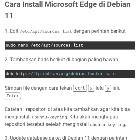
Cara Install Microsoft Edge di Debian
11
1. Edit
dengan perintah berikut
/etc/apt/sources.list
sudo nano 
/
etc
/
apt
/
sources
.
list
2. Tambahkan baris berikut di bagian paling bawah
deb http
:
//ftp.debian.org/debian buster main
Simpan file dengan cara tekan
lalu
lalu
Ctrl
x
y
Enter
Catatan : repositori di atas kita tambahkan agar kita bisa
menginstall
. Kita akan menghapus
ubuntu-keyring
repositori tersebut setelah menginstall
.
ubuntu-keyring
3. Update database paket di Debian 11 dengan perintah