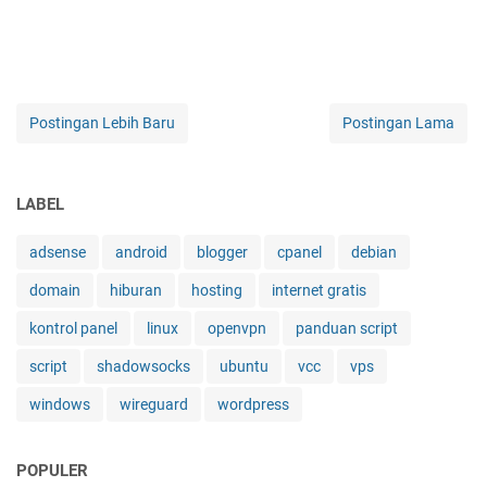
Postingan Lebih Baru
Postingan Lama
LABEL
adsense
android
blogger
cpanel
debian
domain
hiburan
hosting
internet gratis
kontrol panel
linux
openvpn
panduan script
script
shadowsocks
ubuntu
vcc
vps
windows
wireguard
wordpress
POPULER