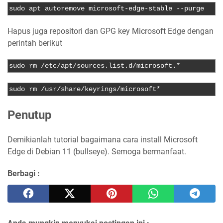
sudo apt autoremove microsoft
-
edge
-
stable 
--
purge
Hapus juga repositori dan GPG key Microsoft Edge dengan
perintah berikut
sudo rm 
/
etc
/
apt
/
sources
.
list
.
d
/
microsoft
.*
sudo rm 
/
usr
/
share
/
keyrings
/
microsoft
*
Penutup
Demikianlah tutorial bagaimana cara install Microsoft
Edge di Debian 11 (bullseye). Semoga bermanfaat.
Berbagi :