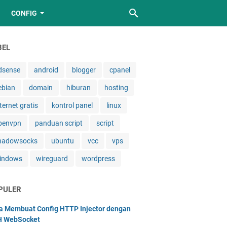
CONFIG
BEL
dsense
android
blogger
cpanel
ebian
domain
hiburan
hosting
ternet gratis
kontrol panel
linux
penvpn
panduan script
script
hadowsocks
ubuntu
vcc
vps
indows
wireguard
wordpress
PULER
a Membuat Config HTTP Injector dengan
 WebSocket