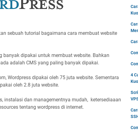
Car
Kuo
Car
Men
kan sebuah tutorial bagaimana cara membuat website
Car
Con
g banyak dipakai untuk membuat website. Bahkan
g ada adalah CMS yang paling banyak dipakai.
Con
4 C
m, Wordpress dipakai oleh 75 juta website. Sementara
Kuo
akai oleh 2.8 juta website.
Scr
VPS
is, instalasi dan managementnya mudah, ketersediaaan
ources tentang wordpress di internet.
Car
SSH
Con