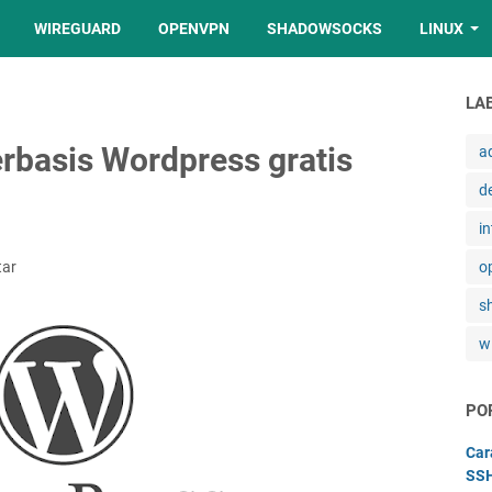
WIREGUARD
OPENVPN
SHADOWSOCKS
LINUX
LA
rbasis Wordpress gratis
a
d
in
tar
o
s
w
PO
Car
SSH